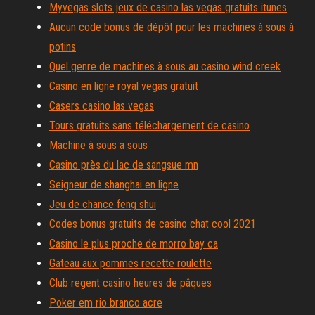
Myvegas slots jeux de casino las vegas gratuits itunes
Aucun code bonus de dépôt pour les machines à sous à
potins
Quel genre de machines à sous au casino wind creek
Casino en ligne royal vegas gratuit
Casers casino las vegas
Tours gratuits sans téléchargement de casino
Machine à sous a sous
Casino près du lac de sangsue mn
Seigneur de shanghai en ligne
Jeu de chance feng shui
Codes bonus gratuits de casino chat cool 2021
Casino le plus proche de morro bay ca
Gateau aux pommes recette roulette
Club regent casino heures de pâques
Poker em rio branco acre