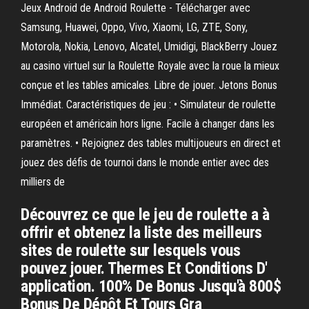
Jeux Android de Android Roulette - Télécharger avec
Samsung, Huawei, Oppo, Vivo, Xiaomi, LG, ZTE, Sony,
Motorola, Nokia, Lenovo, Alcatel, Umidigi, BlackBerry Jouez
au casino virtuel sur la Roulette Royale avec la roue la mieux
conçue et les tables amicales. Libre de jouer. Jetons Bonus
Immédiat. Caractéristiques de jeu : • Simulateur de roulette
européen et américain hors ligne. Facile à changer dans les
paramètres. • Rejoignez des tables multijoueurs en direct et
jouez des défis de tournoi dans le monde entier avec des
milliers de
Découvrez ce que le jeu de roulette a à
offrir et obtenez la liste des meilleurs
sites de roulette sur lesquels vous
pouvez jouer. Thermes Et Conditions D'
application. 100% De Bonus Jusqu'à 800$
Bonus De Dépôt Et Tours Gra