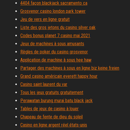
4404 façon blackjack sacramento ca
Grosvenor casino london park tower
Jeu de vers en ligne gratuit
Liste des gros jetons du casino silver oak
Codes bonus planet 7 casino mai 2021
Jeux de machines à sous amusants
Règles de poker du casino grosvenor
Application de machine à sous hee haw
Partager des machines à sous en ligne biz keine freien
Grand casino américain everett happy hour
Casino saint laurent du var
Tous les jeux gratuits gratuitement
Perawatan burung murai batu black jack
Tables de jeux de casino à louer
Chapeau de fente de dieu du soleil
Casino en ligne argent réel états-unis