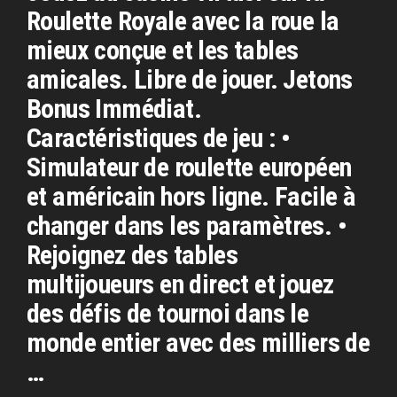
Roulette Royale avec la roue la
mieux conçue et les tables
amicales. Libre de jouer. Jetons
Bonus Immédiat.
Caractéristiques de jeu : •
Simulateur de roulette européen
et américain hors ligne. Facile à
changer dans les paramètres. •
Rejoignez des tables
multijoueurs en direct et jouez
des défis de tournoi dans le
monde entier avec des milliers de
…