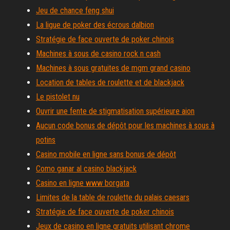
Jeu de chance feng shui
La ligue de poker des écrous dalbion
Stratégie de face ouverte de poker chinois
Machines à sous de casino rock n cash
Machines à sous gratuites de mgm grand casino
Location de tables de roulette et de blackjack
Le pistolet nu
Ouvrir une fente de stigmatisation supérieure aion
Aucun code bonus de dépôt pour les machines à sous à
potins
Casino mobile en ligne sans bonus de dépôt
Como ganar al casino blackjack
Casino en ligne www borgata
Limites de la table de roulette du palais caesars
Stratégie de face ouverte de poker chinois
Jeux de casino en ligne gratuits utilisant chrome