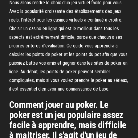
Nous allons rendre le choix d'un jeu virtuel facile pour vous
Avec la popularité croissante des établissements des jeux
réels, l'intérêt pour les casinos virtuels a continué à croître.
Choisir un casino en ligne qui est le meilleur dans tous les
aspects est extrêmement difficile, parce que chacun a ses
propres critères d’évaluation. Ce guide vous apprendra à
calculer les points de poker et les points du pot afin que vous
puissiez battre vos amis et gagner dans les sites de poker en
ligne. Au début, les points de poker peuvent sembler
compliquées, mais si vous voulez prendre le poker au sérieux,
il est essentiel d’en avoir une connaissance de base.
Comment jouer au poker. Le
poker est un jeu populaire assez
facile à apprendre, mais difficile
à maitriser. Il s'agit d'un jeu de