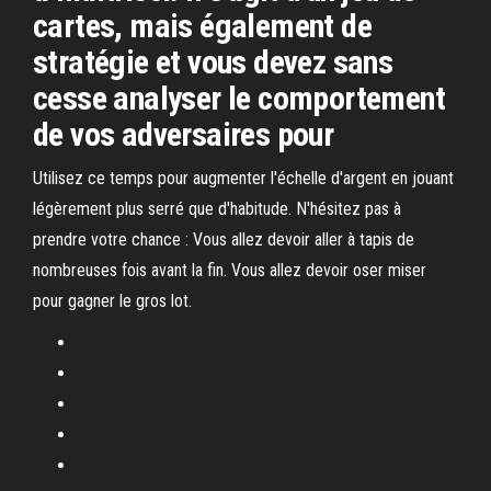
cartes, mais également de
stratégie et vous devez sans
cesse analyser le comportement
de vos adversaires pour
Utilisez ce temps pour augmenter l'échelle d'argent en jouant
légèrement plus serré que d'habitude. N'hésitez pas à
prendre votre chance : Vous allez devoir aller à tapis de
nombreuses fois avant la fin. Vous allez devoir oser miser
pour gagner le gros lot.