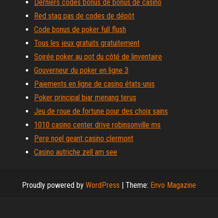
Derniers codes bonus de bonus de casino
Red stag pas de codes de dépôt
Code bonus de poker full flush
Tous les jeux gratuits gratuitement
Soirée poker au pot du côté de linventaire
Gouverneur du poker en ligne 3
Paiements en ligne de casino états-unis
Poker principal biar menang terus
Jeu de roue de fortune pour des choix sains
1010 casino center drive robinsonville ms
Pere noel geant casino clermont
Casino autriche zell am see
Proudly powered by
WordPress
|
Theme:
Envo Magazine