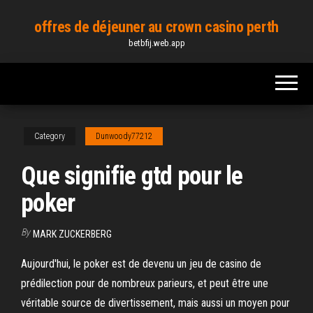
Skip
offres de déjeuner au crown casino perth
to
betbfij.web.app
the
content
Category
Dunwoody77212
Que signifie gtd pour le
poker
By
MARK ZUCKERBERG
Aujourd'hui, le poker est de devenu un jeu de casino de
prédilection pour de nombreux parieurs, et peut être une
véritable source de divertissement, mais aussi un moyen pour