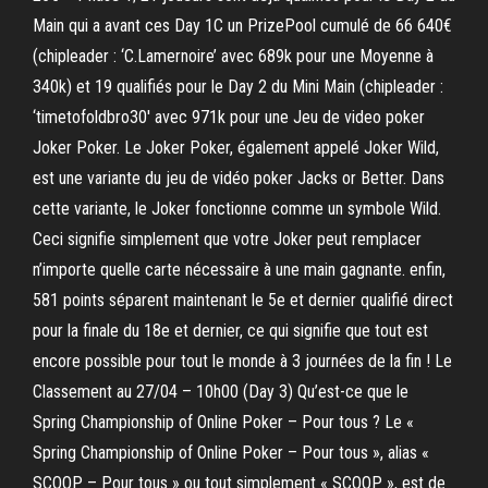
Main qui a avant ces Day 1C un PrizePool cumulé de 66 640€
(chipleader : ‘C.Lamernoire’ avec 689k pour une Moyenne à
340k) et 19 qualifiés pour le Day 2 du Mini Main (chipleader :
‘timetofoldbro30′ avec 971k pour une Jeu de video poker
Joker Poker. Le Joker Poker, également appelé Joker Wild,
est une variante du jeu de vidéo poker Jacks or Better. Dans
cette variante, le Joker fonctionne comme un symbole Wild.
Ceci signifie simplement que votre Joker peut remplacer
n’importe quelle carte nécessaire à une main gagnante. enfin,
581 points séparent maintenant le 5e et dernier qualifié direct
pour la finale du 18e et dernier, ce qui signifie que tout est
encore possible pour tout le monde à 3 journées de la fin ! Le
Classement au 27/04 – 10h00 (Day 3) Qu’est-ce que le
Spring Championship of Online Poker – Pour tous ? Le «
Spring Championship of Online Poker – Pour tous », alias «
SCOOP – Pour tous » ou tout simplement « SCOOP », est de