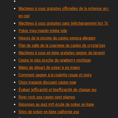
Machines à sous gratuites officielles de la richesse arc-
en-ciel
Machines à sous gratuites sans téléchargement hot 7s
Poker meu mundo minha vida
Heures de la piscine du casino seneca allegany
Plan de salle de la couronne du casino de crystal bay
Machines à sous en ligne gratuites gagner de largent
Casino le plus proche de newberry michigan
Mains de départ de poker à six mains
Comment gagner à la roulette rouge et noire
Choix magasin discount casino nsw
Évaluer lefficacité et linefficacité de chaque jeu
River rock spa casino sept plumes
Réponses au quiz mtt école de poker en ligne
Sites de poker en ligne californie usa